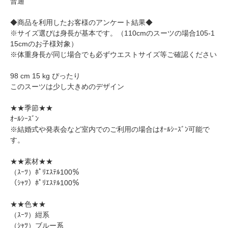
普通
◆商品を利用したお客様のアンケート結果◆
※サイズ選びは身長が基本です。（110cmのスーツの場合105-1
15cmのお子様対象）
※体重身長が同じ場合でも必ずウエストサイズ等ご確認ください
98 cm 15 kg ぴったり
このスーツは少し大きめのデザイン
★★季節★★
ｵｰﾙｼｰｽﾞﾝ
※結婚式や発表会など室内でのご利用の場合はｵｰﾙｼｰｽﾞﾝ可能で
す。
★★素材★★
（ｽｰﾂ）ﾎﾟﾘｴｽﾃﾙ100％
（ｼｬﾂ）ﾎﾟﾘｴｽﾃﾙ100％
★★色★★
（ｽｰﾂ）紺系
（ｼｬﾂ）ブルー系