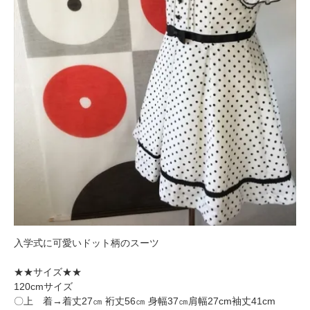
入学式に可愛いドット柄のスーツ
★★サイズ★★
120cmサイズ
〇上 着→着丈27㎝ 裄丈56㎝ 身幅37㎝肩幅27cm袖丈41cm