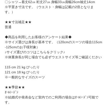
〇シャツ→着丈62㎝ 裄丈27㎝ 身幅33㎝肩幅26cm袖丈14cm
※平置き寸法です。（ウエスト・身幅は記載の2倍となりま
す。）
★★寸法補足★★
普通
◆商品を利用したお客様のアンケート結果◆
※サイズ選びは身長が基本です。（120cmのスーツの場合115cm
-125cmのお子様対象）
♪サイズ選びのコツはこちらをクリック♪
※体重身長が同じ場合でも必ずウエストサイズ等ご確認ください
115 cm 21 kg ぴったり
121 cm 18 kg ぴったり
※一般的なサイズのスーツ
★★季節★★
ｵｰﾙｼｰｽﾞﾝ
※結婚式や発表会など室内でのご利用の場合はｵｰﾙｼｰｽﾞﾝ可能で
す。