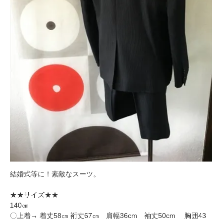
結婚式等に！素敵なスーツ。
★★サイズ★★
140㎝
〇上着→ 着丈58㎝ 裄丈67㎝ 肩幅36cm 袖丈50cm 胸囲43