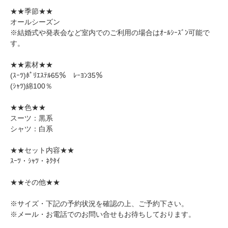
★★季節★★
オールシーズン
※結婚式や発表会など室内でのご利用の場合はｵｰﾙｼｰｽﾞﾝ可能で
す。
★★素材★★
(ｽｰﾂ)ﾎﾟﾘｴｽﾃﾙ65％ ﾚｰﾖﾝ35％
(ｼｬﾂ)綿100％
★★色★★
スーツ：黒系
シャツ：白系
★★セット内容★★
ｽｰﾂ・ｼｬﾂ・ﾈｸﾀｲ
★★その他★★
※サイズ・下記の予約状況を確認の上、ご予約下さい。
※メール・お電話でのお問い合せもお待ちしております。