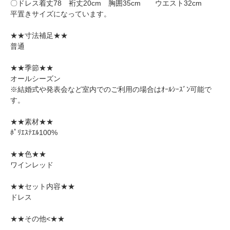
〇ドレス着丈78 裄丈20cm 胸囲35cm ウエスト32cm
平置きサイズになっています。
★★寸法補足★★
普通
★★季節★★
オールシーズン
※結婚式や発表会など室内でのご利用の場合はｵｰﾙｼｰｽﾞﾝ可能で
す。
★★素材★★
ﾎﾟﾘｴｽﾃｴﾙ100%
★★色★★
ワインレッド
★★セット内容★★
ドレス
★★その他<★★