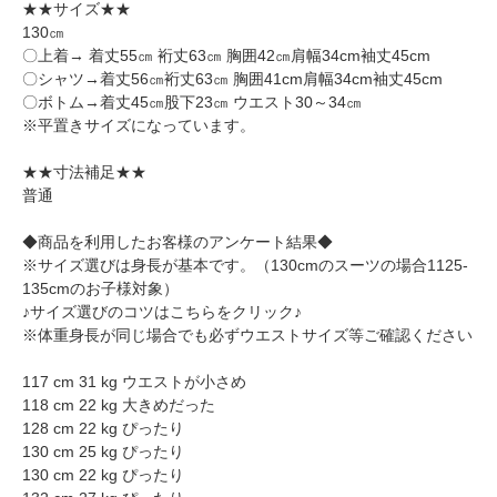
★★サイズ★★
130㎝
〇上着→ 着丈55㎝ 裄丈63㎝ 胸囲42㎝肩幅34cm袖丈45cm
〇シャツ→着丈56㎝裄丈63㎝ 胸囲41cm肩幅34cm袖丈45cm
〇ボトム→着丈45㎝股下23㎝ ウエスト30～34㎝
※平置きサイズになっています。
★★寸法補足★★
普通
◆商品を利用したお客様のアンケート結果◆
※サイズ選びは身長が基本です。（130cmのスーツの場合1125-
135cmのお子様対象）
♪サイズ選びのコツはこちらをクリック♪
※体重身長が同じ場合でも必ずウエストサイズ等ご確認ください
117 cm 31 kg ウエストが小さめ
118 cm 22 kg 大きめだった
128 cm 22 kg ぴったり
130 cm 25 kg ぴったり
130 cm 22 kg ぴったり