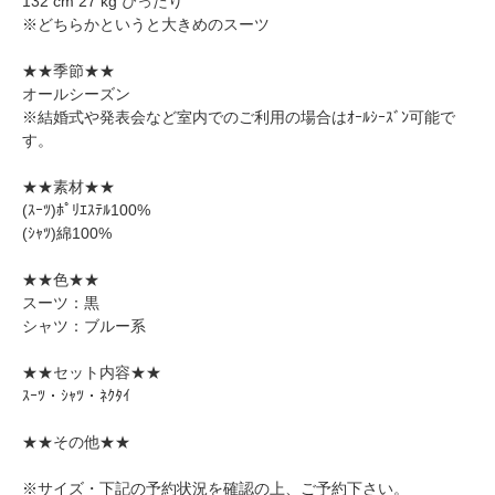
132 cm 27 kg ぴったり
※どちらかというと大きめのスーツ
★★季節★★
オールシーズン
※結婚式や発表会など室内でのご利用の場合はｵｰﾙｼｰｽﾞﾝ可能で
す。
★★素材★★
(ｽｰﾂ)ﾎﾟﾘｴｽﾃﾙ100%
(ｼｬﾂ)綿100%
★★色★★
スーツ：黒
シャツ：ブルー系
★★セット内容★★
ｽｰﾂ・ｼｬﾂ・ﾈｸﾀｲ
★★その他★★
※サイズ・下記の予約状況を確認の上、ご予約下さい。