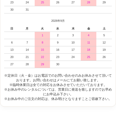
23
24
25
26
27
28
29
30
31
2026年9月
日
月
火
水
木
金
土
1
2
3
4
5
6
7
8
9
10
11
12
13
14
15
16
17
18
19
20
21
22
23
24
25
26
27
28
29
30
※定休日（火・金）はお電話でのお問い合わせのみお休みさせて頂いて
おります。お問い合わせはメールにてお願い致します。
※臨時休業日は全ての対応をお休みさせていただいております。
※お休み中のレンタルについては、営業日に発送を致しますのでお早め
にお申込み下さい。
※お休み中のご注文の対応は、休み明けとなりますことご容赦下さい。