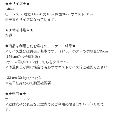
★★サイズ★★
140㎝
〇ドレス→ 着丈89㎝ 裄丈10㎝ 胸囲36㎝ ウエスト 34㎝
※平置きサイズになっています。
★★寸法補足★★
普通
◆商品を利用したお客様のアンケート結果◆
※サイズ選びは身長が基本です。（140cmのスーツの場合135cm
-145cmのお子様対象）
♪サイズ選びのコツはこちらをクリック♪
※体重身長が同じ場合でも必ずウエストサイズ等ご確認ください
133 cm 30 kg ぴったり
※若干細身なので胸囲確認要
★★季節★★
オールシーズン
※結婚式や発表会など室内でのご利用の場合はｵｰﾙｼｰｽﾞﾝ可能で
す。