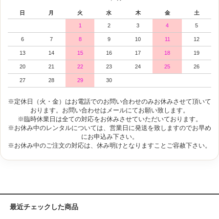
日
月
火
水
木
金
土
1
2
3
4
5
6
7
8
9
10
11
12
13
14
15
16
17
18
19
20
21
22
23
24
25
26
27
28
29
30
※定休日（火・金）はお電話でのお問い合わせのみお休みさせて頂いて
おります。お問い合わせはメールにてお願い致します。
※臨時休業日は全ての対応をお休みさせていただいております。
※お休み中のレンタルについては、営業日に発送を致しますのでお早め
にお申込み下さい。
※お休み中のご注文の対応は、休み明けとなりますことご容赦下さい。
最近チェックした商品