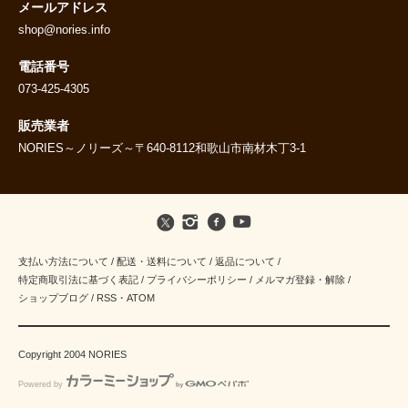
メールアドレス
shop@nories.info
電話番号
073-425-4305
販売業者
NORIES～ノリーズ～〒640-8112和歌山市南材木丁3-1
支払い方法について
/
配送・送料について
/
返品について
/
特定商取引法に基づく表記
/
プライバシーポリシー
/
メルマガ登録・解除
/
ショップブログ
/
RSS
・
ATOM
Copyright 2004 NORIES
Powered by