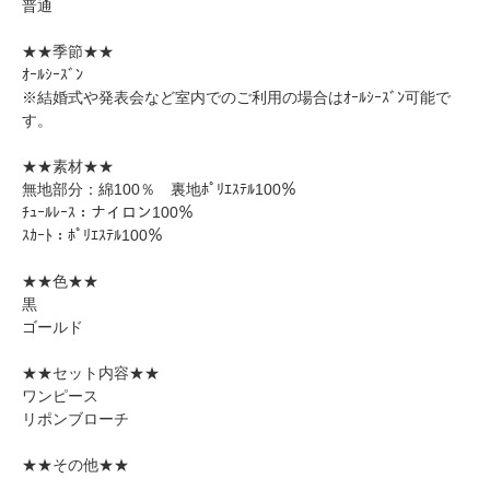
普通
★★季節★★
ｵｰﾙｼｰｽﾞﾝ
※結婚式や発表会など室内でのご利用の場合はｵｰﾙｼｰｽﾞﾝ可能で
す。
★★素材★★
無地部分：綿100％ 裏地ﾎﾟﾘｴｽﾃﾙ100％
ﾁｭｰﾙﾚｰｽ：ナイロン100％
ｽｶｰﾄ：ﾎﾟﾘｴｽﾃﾙ100％
★★色★★
黒
ゴールド
★★セット内容★★
ワンピース
リポンブローチ
★★その他★★