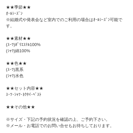
★★季節★★
ｵｰﾙｼｰｽﾞﾝ
※結婚式や発表会など室内でのご利用の場合はｵｰﾙｼｰｽﾞﾝ可能で
す。
★★素材★★
(ｽｰﾂ)ﾎﾟﾘｴｽﾃﾙ100%
(ｼｬﾂ)綿100%
★★色★★
(ｽｰﾂ)黒系
(ｼｬﾂ)水色
★★セット内容★★
ｽｰﾂ･ｼｬﾂ･ﾈｸﾀｲ･ﾍﾞｽﾄ
★★その他★★
※サイズ・下記の予約状況を確認の上、ご予約下さい。
※メール・お電話でのお問い合せもお待ちしております。