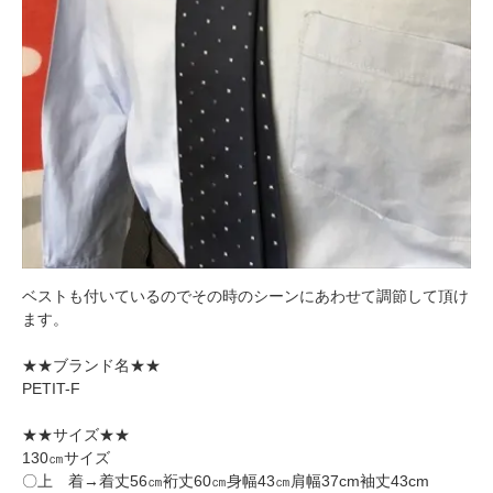
ベストも付いているのでその時のシーンにあわせて調節して頂け
ます。
★★ブランド名★★
PETIT-F
★★サイズ★★
130㎝サイズ
〇上 着→着丈56㎝裄丈60㎝身幅43㎝肩幅37cm袖丈43cm