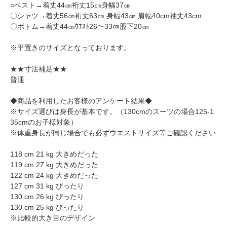
○ベスト→着丈44㎝裄丈15㎝身幅37㎝
〇シャツ→着丈56㎝裄丈63㎝ 身幅43㎝ 肩幅40cm袖丈43cm
〇ボトム→着丈44㎝ｳｴｽﾄ26～33㎝股下20㎝
※平置きのサイズとなっております。
★★寸法補足★★
普通
◆商品を利用したお客様のアンケート結果◆
※サイズ選びは身長が基本です。（130cmのスーツの場合125-1
35cmのお子様対象）
※体重身長が同じ場合でも必ずウエストサイズ等ご確認ください
118 cm 21 kg 大きめだった
119 cm 27 kg 大きめだった
122 cm 24 kg 大きめだった
127 cm 31 kg ぴったり
130 cm 26 kg ぴったり
130 cm 25 kg ぴったり
※比較的大き目のデザイン