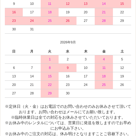
9
10
11
12
13
14
15
16
17
18
19
20
21
22
23
24
25
26
27
28
29
30
31
2026年9月
日
月
火
水
木
金
土
1
2
3
4
5
6
7
8
9
10
11
12
13
14
15
16
17
18
19
20
21
22
23
24
25
26
27
28
29
30
※定休日（火・金）はお電話でのお問い合わせのみお休みさせて頂いて
おります。お問い合わせはメールにてお願い致します。
※臨時休業日は全ての対応をお休みさせていただいております。
※お休み中のレンタルについては、営業日に発送を致しますのでお早め
にお申込み下さい。
※お休み中のご注文の対応は、休み明けとなりますことご容赦下さい。