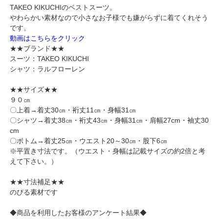
TAKEO KIKUCHIのベストスーツ。
やわらかい素材なので小さなお子様でも嫌がらずに着てくれそう
です。
動画はこちらをクリック
★★ブランド★★
スーツ：TAKEO KIKUCHI
シャツ：ラルフローレン
★★サイズ★★
９０㎝
〇上着→着丈30㎝・裄丈11㎝・身幅31㎝
〇シャツ→着丈38㎝・裄丈43㎝・身幅31㎝・肩幅27cm・袖丈30
cm
〇ボトム→着丈25㎝・ウエスト20～30㎝・股下6㎝
※平置き寸法です。（ウエスト・身幅は記載サイズの約2倍と考
えて下さい。）
★★寸法補足★★
のびる素材です
◆商品を利用したお客様のアンケート結果◆