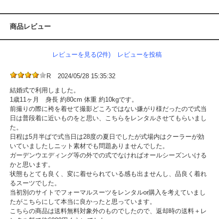
商品レビュー
レビューを見る(2件)
レビューを投稿
R
2024/05/28 15:35:32
結婚式で利用しました。
1歳11ヶ月 身長 約80cm 体重 約10kgです。
前撮りの際に袴を着せて撮影どころではない嫌がり様だったので式当
日は普段着に近いものをと思い、こちらをレンタルさせてもらいまし
た。
日程は5月半ばで式当日は28度の夏日でしたが式場内はクーラーが効
いていましたしニット素材でも問題ありませんでした。
ガーデンウエディング等の外での式でなければオールシーズンいける
かと思います。
状態もとても良く、変に着せられている感も出ませんし、品良く着れ
るスーツでした。
当初別のサイトでフォーマルスーツをレンタルor購入を考えていまし
たがこちらにして本当に良かったと思っています。
こちらの商品は送料無料対象外のものでしたので、返却時の送料＋レ