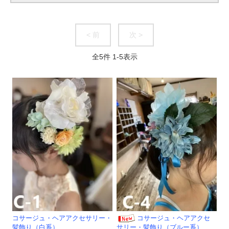
< 前
次 >
全
5
件
1
-
5
表示
コサージュ・ヘアアクセサリー・
コサージュ・ヘアアクセ
髪飾り（白系）
サリー・髪飾り（ブルー系）