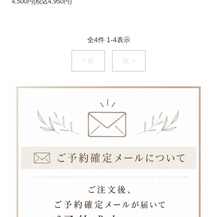
4,500円(税込4,950円)
全
4
件
1
-
4
表示
< 前
次 >