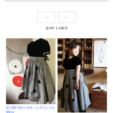
< 前
次 >
全
4
件
1
-
4
表示
(G-100-7)ポンポネットのドレス1
00cm