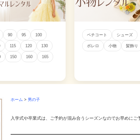
90
95
100
ペチコート
シューズ
0
115
120
130
ボレロ
小物
髪飾り
0
150
160
165
ホーム
>
男の子
入学式や卒業式は、ご予約が混み合うシーズンなのでお早めにご