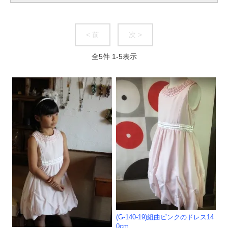
< 前
次 >
全
5
件
1
-
5
表示
(G-140-19)組曲ピンクのドレス14
0cm