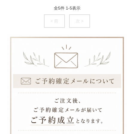
全
5
件
1
-
5
表示
< 前
次 >